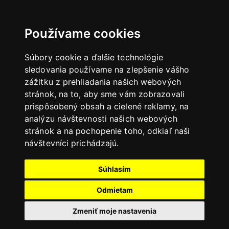
Používame cookies
Súbory cookie a ďalšie technológie
sledovania používame na zlepšenie vášho
zážitku z prehliadania našich webových
stránok, na to, aby sme vám zobrazovali
prispôsobený obsah a cielené reklamy, na
analýzu návštevnosti našich webových
stránok a na pochopenie toho, odkiaľ naši
návštevníci prichádzajú.
Súhlasím
Odmietam
Zmeniť moje nastavenia