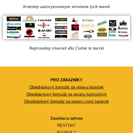
Jesteśmy autoryzowanym serwisem tych marek
Naprawimy również dla Ciebie te marki
PRO ZÁKAZNÍKY
Objednávkový formulár na opravu lezečiek
Objednávkový formulár na opravu turistických
Objednávkový formulár na opravu cross topánok
Zasielacia adresa
RESTDAY
P.O.BOX 7