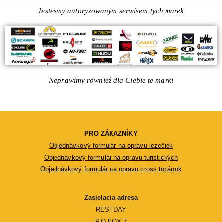
Jesteśmy autoryzowanym serwisem tych marek
Naprawimy również dla Ciebie te marki
PRO ZÁKAZNÍKY
Objednávkový formulár na opravu lezečiek
Objednávkový formulár na opravu turistických
Objednávkový formulár na opravu cross topánok
Zasielacia adresa
RESTDAY
P.O.BOX 7