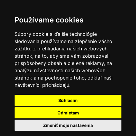
Používame cookies
Súbory cookie a ďalšie technológie
sledovania používame na zlepšenie vášho
zážitku z prehliadania našich webových
stránok, na to, aby sme vám zobrazovali
prispôsobený obsah a cielené reklamy, na
analýzu návštevnosti našich webových
stránok a na pochopenie toho, odkiaľ naši
návštevníci prichádzajú.
Súhlasím
Odmietam
Zmeniť moje nastavenia