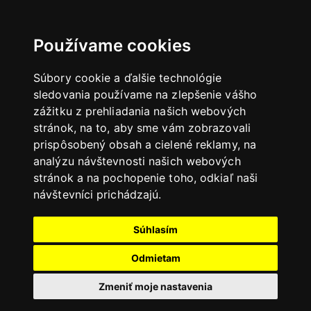
Používame cookies
Súbory cookie a ďalšie technológie
sledovania používame na zlepšenie vášho
zážitku z prehliadania našich webových
stránok, na to, aby sme vám zobrazovali
prispôsobený obsah a cielené reklamy, na
analýzu návštevnosti našich webových
stránok a na pochopenie toho, odkiaľ naši
návštevníci prichádzajú.
Súhlasím
Odmietam
Zmeniť moje nastavenia