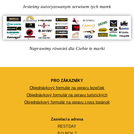
Jesteśmy autoryzowanym serwisem tych marek
Naprawimy również dla Ciebie te marki
PRO ZÁKAZNÍKY
Objednávkový formulár na opravu lezečiek
Objednávkový formulár na opravu turistických
Objednávkový formulár na opravu cross topánok
Zasielacia adresa
RESTDAY
P.O.BOX 7