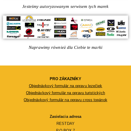
Jesteśmy autoryzowanym serwisem tych marek
Naprawimy również dla Ciebie te marki
PRO ZÁKAZNÍKY
Objednávkový formulár na opravu lezečiek
Objednávkový formulár na opravu turistických
Objednávkový formulár na opravu cross topánok
Zasielacia adresa
RESTDAY
P.O.BOX 7