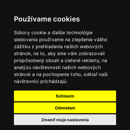
Používame cookies
Súbory cookie a ďalšie technológie
sledovania používame na zlepšenie vášho
zážitku z prehliadania našich webových
stránok, na to, aby sme vám zobrazovali
prispôsobený obsah a cielené reklamy, na
analýzu návštevnosti našich webových
stránok a na pochopenie toho, odkiaľ naši
návštevníci prichádzajú.
Súhlasím
Odmietam
Zmeniť moje nastavenia