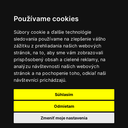
Používame cookies
Súbory cookie a ďalšie technológie
sledovania používame na zlepšenie vášho
zážitku z prehliadania našich webových
stránok, na to, aby sme vám zobrazovali
prispôsobený obsah a cielené reklamy, na
analýzu návštevnosti našich webových
stránok a na pochopenie toho, odkiaľ naši
návštevníci prichádzajú.
Súhlasím
Odmietam
Zmeniť moje nastavenia