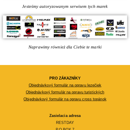
Jesteśmy autoryzowanym serwisem tych marek
Naprawimy również dla Ciebie te marki
PRO ZÁKAZNÍKY
Objednávkový formulár na opravu lezečiek
Objednávkový formulár na opravu turistických
Objednávkový formulár na opravu cross topánok
Zasielacia adresa
RESTDAY
P.O.BOX 7